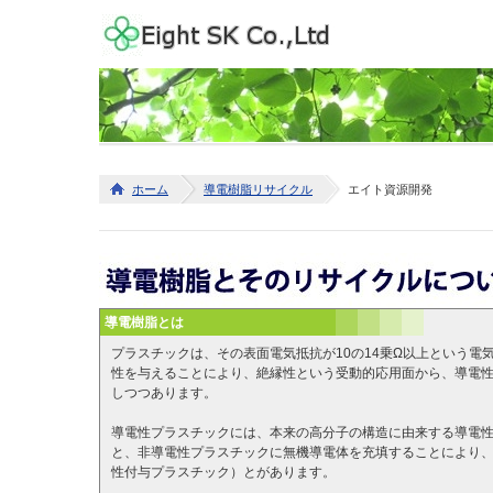
ホーム
導電樹脂リサイクル
エイト資源開発
導電樹脂とは
プラスチックは、その表面電気抵抗が10の14乗Ω以上という電
性を与えることにより、絶縁性という受動的応用面から、導電
しつつあります。
導電性プラスチックには、本来の高分子の構造に由来する導電
と、非導電性プラスチックに無機導電体を充填することにより
性付与プラスチック）とがあります。