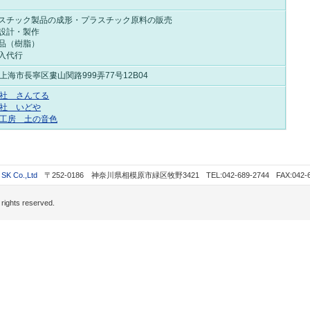
ラスチック製品の成形・プラスチック原料の販売
型設計・製作
作品（樹脂）
出入代行
上海市長寧区婁山関路999弄77号12B04
社 さんてる
社 いどや
工房 土の音色
 Co.,Ltd
〒252-0186 神奈川県相模原市緑区牧野3421
TEL:042-689-2744
FAX:042-
 rights reserved.