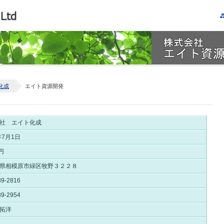
化成
エイト資源開発
社 エイト化成
年7月1日
円
県相模原市緑区牧野３２２８
89-2816
89-2954
拓洋