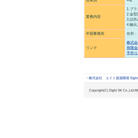
従業員
4名
1.プ
2.金
業務内容
3.試
4.輸
中国事務所
住所：
株式会
リンク
有限会
手作り
株式会社 エイト資源開発 Eight SK
Copyright(C) Eight SK Co.,Ltd All