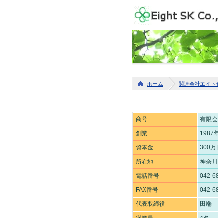
ホーム
関連会社エイト
商号
有限会
創業
1987
資本金
300万
所在地
神奈川
電話番号
042-6
FAX番号
042-6
代表取締役
田端 